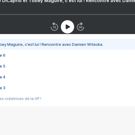
 DiCaprio et Tobey Maguire, c'est lui ! Rencontre avec Dam
bey Maguire, c'est lui ! Rencontre avec Damien Witecka
e 6
e 5
e 4
e 3
s créatrices de la VF !
e 2
e 1
e Mektoub My Love arrive enfin ! Rencontre avec Shaïn Boumedine et Sal